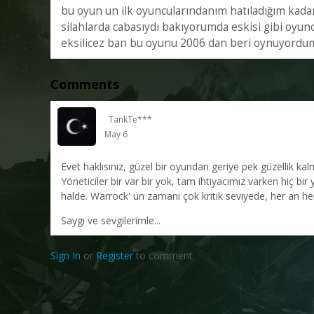
bu oyun un ilk oyuncularındanım hatıladığım kadar
silahlarda cabasıydı bakıyorumda eskisi gibi oy
eksilicez ban bu oyunu 2006 dan beri oynuyordu
Comments
TankTe***
May 6
Evet haklısınız, güzel bir oyundan geriye pek güzellik k
Yöneticiler bir var bir yok, tam ihtiyacımız varken hiç b
halde. Warrock' un zamanı çok kritik seviyede, her an her 
Saygı ve sevgilerimle...
Sign In
or
Register
to comment.