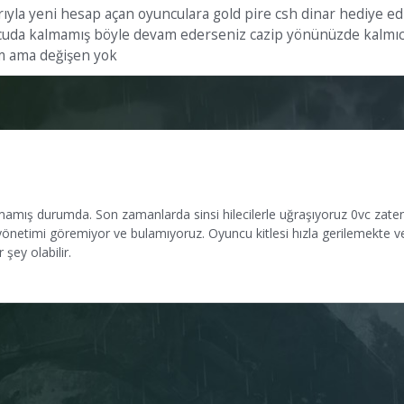
ıyla yeni hesap açan oyunculara gold pire csh dinar hediye edi
uncuda kalmamış böyle devam ederseniz cazip yönünüzde kalmı
m ama değişen yok
almamış durumda. Son zamanlarda sinsi hilecilerle uğraşıyoruz 0vc zate
ir yönetimi göremiyor ve bulamıyoruz. Oyuncu kitlesi hızla gerilemekte v
şey olabilir.