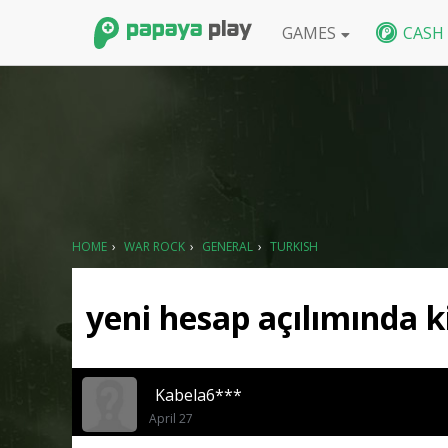
GAMES
CASH
FPS
BlackShot SEA
BlackShot GLB
W
HOME
›
WAR ROCK
›
GENERAL
›
TURKISH
yeni hesap açılımında k
Kabela6***
April 27