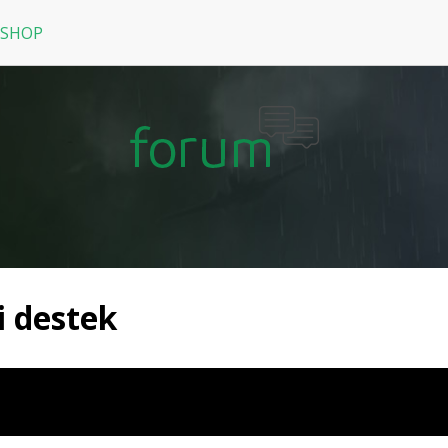
 SHOP
RPG
N
arRock
Nine Dragons
La Tale
i destek