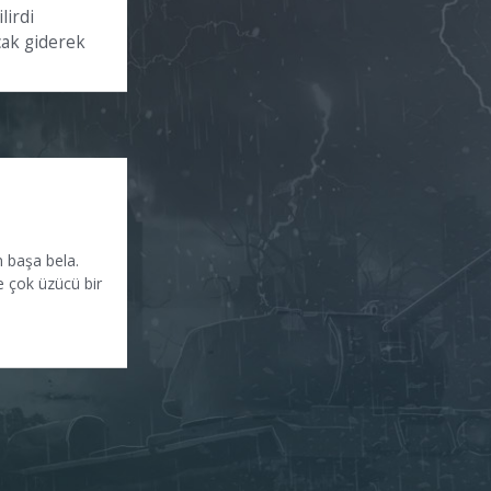
lirdi
cak giderek
n başa bela.
e çok üzücü bir