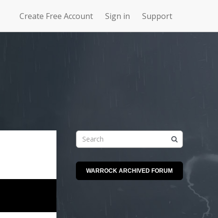
Create Free Account
Sign in
Support
N
Uncharted
4Story
Waters Online
WARROCK ARCHIVED FORUM